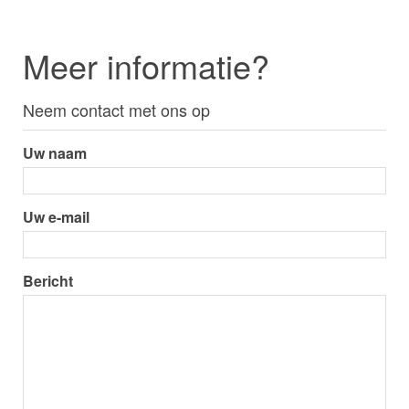
Ja, dit kan. De Versa bezit een ingebouwde
spraakkiezer waarmee u (alarm)
spraakboodschappen naar uw mobiel of vaste
Meer informatie?
telefoon kunt versturen.
Neem contact met ons op
Uw naam
Uw e-mail
Bericht