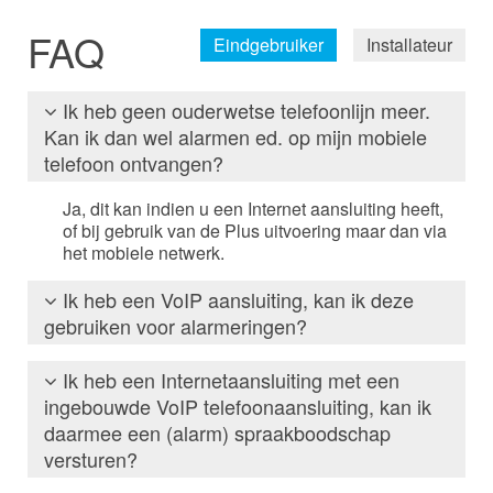
FAQ
Eindgebruiker
Installateur
Ik heb geen ouderwetse telefoonlijn meer.
Kan ik dan wel alarmen ed. op mijn mobiele
telefoon ontvangen?
Ja, dit kan indien u een Internet aansluiting heeft,
of bij gebruik van de Plus uitvoering maar dan via
het mobiele netwerk.
Ik heb een VoIP aansluiting, kan ik deze
gebruiken voor alarmeringen?
Ja dit kan, u kunt over de VoIP lijn maximaal 16
Ik heb een Internetaansluiting met een
spraakboodschappen versturen naar (mobiele)
ingebouwde VoIP telefoonaansluiting, kan ik
telefoon. iedere boodschap kan 16 seconde lang
daarmee een (alarm) spraakboodschap
zijn. Alarmmeldingen naar een alarmcentrale
versturen?
werkt niet betrouwbaar.